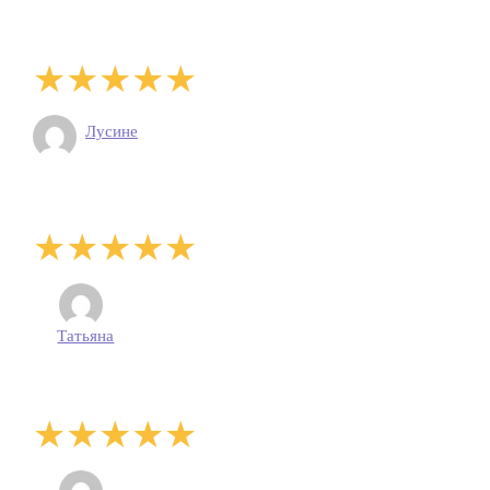
Лусине
Татьяна