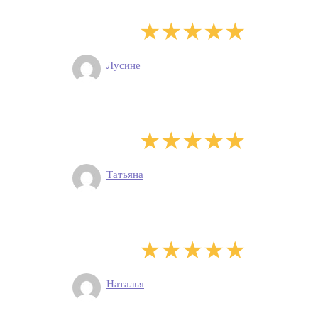
Лусине
Татьяна
Наталья