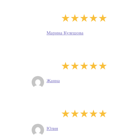
Марина Кулешова
Жанна
Юлия