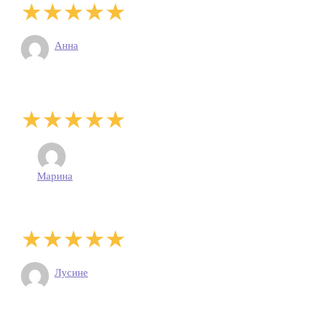
Анна
Марина
Лусине