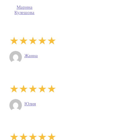
Марина
Кулешова
Жанна
Юлия