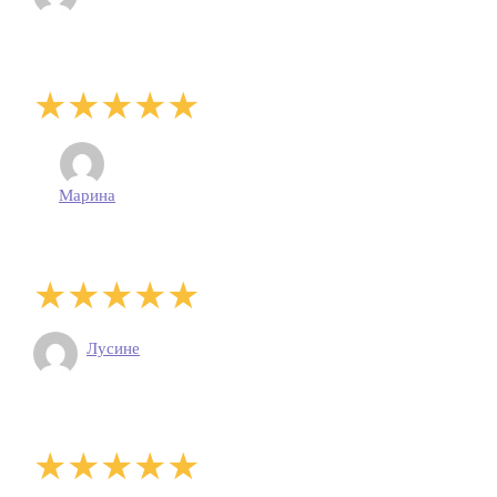
Марина
Лусине