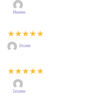
Марина
Лусине
Татьяна