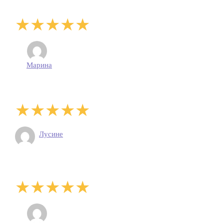
Марина
Лусине