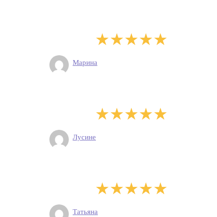
Марина
Лусине
Татьяна